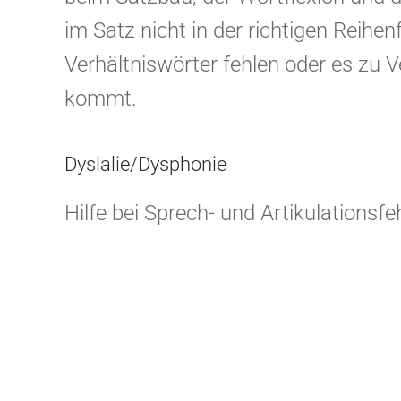
im Satz nicht in der richtigen Reihen
Verhältniswörter fehlen oder es zu
kommt.
Dyslalie/Dysphonie
Hilfe bei Sprech- und Artikulationsf
(Stottern, Poltern), bei Artikulatio
Lautfehlbildungen, Auslassungen, 
einzelner Laute und Lautverbindung
Das Kind lernt, Laute zu bilden und 
(Silbenbildung).