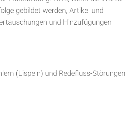
folge gebildet werden, Artikel und
 Vertauschungen und Hinzufügungen
ehlern (Lispeln) und Redefluss-Störungen
nsstörungen, wie Stimmstörungen,
Ersetzungen oder Veränderungen
en und bei phonologischen Störungen.
in Wörtern korrekt einzusetzen